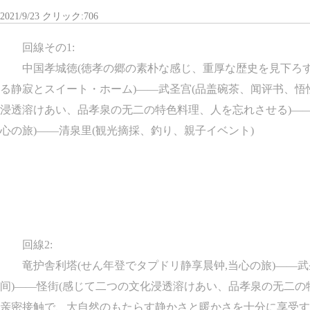
2021/9/23 クリック:706
回線その1:
中国孝城徳(徳孝の郷の素朴な感じ、重厚な歴史を見下ろす文
る静寂とスイート・ホーム)——武圣宫(品盖碗茶、闻评书、悟
浸透溶けあい、品孝泉の无二の特色料理、人を忘れさせる)—
心の旅)——清泉里(観光摘採、釣り、親子イベント)
回線2:
竜护舎利塔(せん年登でタプドリ静享晨钟,当心の旅)——武
间)——怪街(感じて二つの文化浸透溶けあい、品孝泉の无二の
亲密接触で、大自然のもたらす静かさと暖かさを十分に享受す