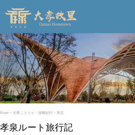
Home
>
大孝こうりゃ
> 攻略紀行 > 本文
孝泉ルート旅行記