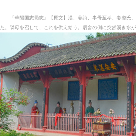
『華陽国志蜀志』【原文】漢、姜詩、事母至孝。妻龐氏、奉
た。隣母を召して、これを供え給う。后舎の側に突然湧き水が