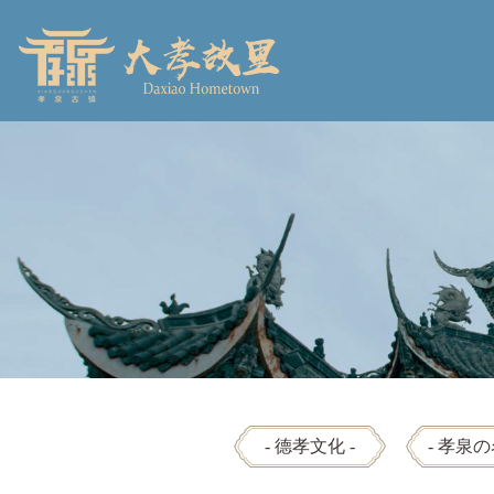
- 德孝文化 -
- 孝泉の