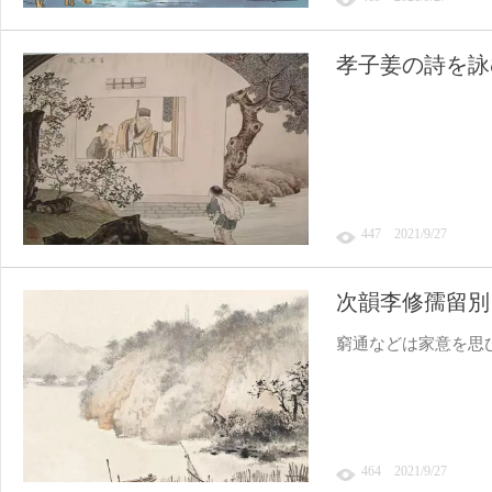
孝子姜の詩を詠
447 2021/9/27
次韻李修孺留別
窮通などは家意を思
464 2021/9/27