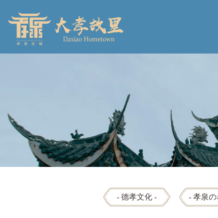
- 德孝文化 -
- 孝泉の