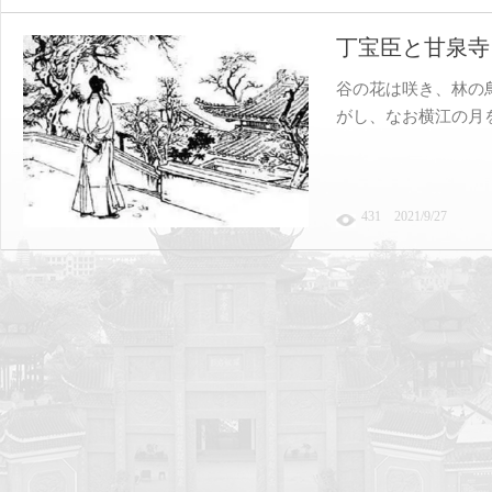
丁宝臣と甘泉寺
谷の花は咲き、林の
がし、なお横江の月
431 2021/9/27