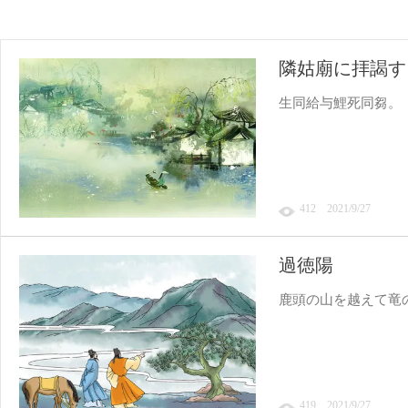
隣姑廟に拝謁す
生同給与鯉死同芻。
412 2021/9/27
過徳陽
鹿頭の山を越えて竜
419 2021/9/27